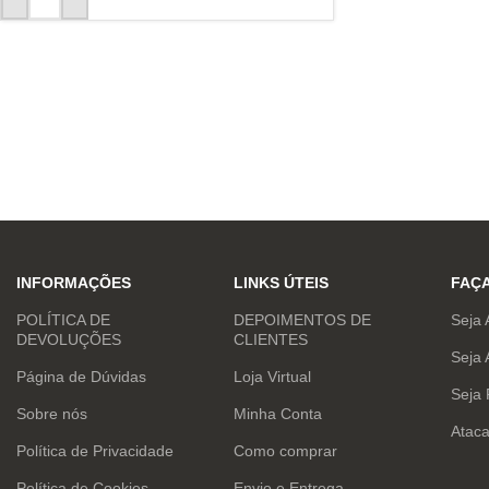
INFORMAÇÕES
LINKS ÚTEIS
FAÇ
POLÍTICA DE
DEPOIMENTOS DE
Seja 
DEVOLUÇÕES
CLIENTES
Seja 
Página de Dúvidas
Loja Virtual
Seja
Sobre nós
Minha Conta
Atac
Política de Privacidade
Como comprar
Política de Cookies
Envio e Entrega