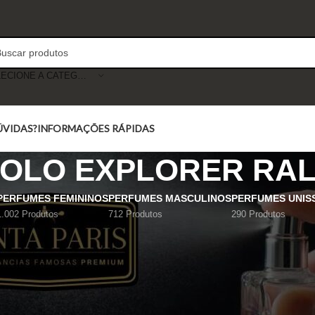
SELECIONE A CATEGORIA
ÚVIDAS?
INFORMAÇÕES RÁPIDAS
POLO EXPLORER RA
PERFUMES FEMININOS
PERFUMES MASCULINOS
PERFUMES UNIS
1.002 Produtos
712 Produtos
290 Produtos
Mostrar
9
12
18