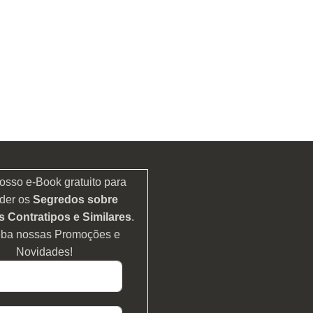
osso e-Book gratuito para
der os
Segredos sobre
 Contratipos e Similares
.
eba nossas Promoções e
Novidades!