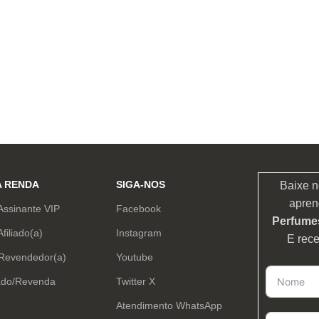
A RENDA
SIGA-NOS
Baixe n
apren
Assinante VIP
Facebook
Perfumes
Afiliado(a)
Instagram
E rec
 Revendedor(a)
Youtube
ado/Revenda
Twitter X
Atendimento WhatsApp