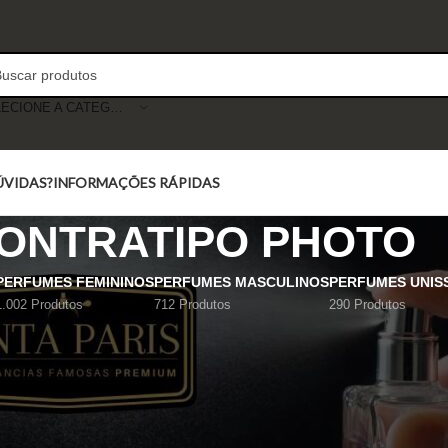
SELECIONE A CATEGORIA
ÚVIDAS?
INFORMAÇÕES RÁPIDAS
ONTRATIPO PHOTO
PERFUMES FEMININOS
PERFUMES MASCULINOS
PERFUMES UNIS
1.002 Produtos
712 Produtos
290 Produtos
Mostrar
9
12
18