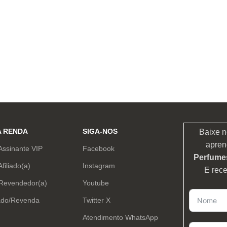
A RENDA
SIGA-NOS
Baixe n
apren
Assinante VIP
Facebook
Perfumes
Afiliado(a)
Instagram
E rec
 Revendedor(a)
Youtube
ado/Revenda
Twitter X
Atendimento WhatsApp