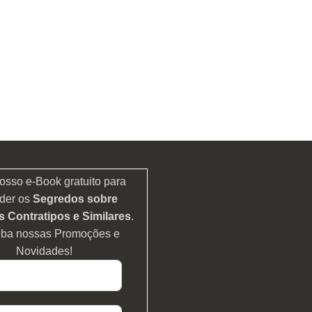
osso e-Book gratuito para
der os
Segredos sobre
 Contratipos e Similares
.
eba nossas Promoções e
Novidades!