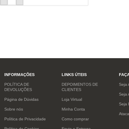
INFORMAÇÕES
LINKS ÚTEIS
FAÇ
POLÍTICA DE
DEPOIMENTOS DE
Seja 
DEVOLUÇÕES
CLIENTES
Seja 
Página de Dúvidas
Loja Virtual
Seja
Sobre nós
Minha Conta
Atac
Política de Privacidade
Como comprar
Política de Cookies
Envio e Entrega