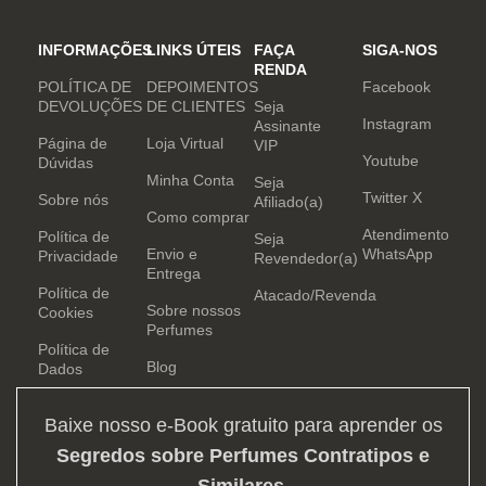
INFORMAÇÕES
LINKS ÚTEIS
FAÇA
SIGA-NOS
RENDA
POLÍTICA DE
DEPOIMENTOS
Facebook
DEVOLUÇÕES
DE CLIENTES
Seja
Instagram
Assinante
Página de
Loja Virtual
VIP
Youtube
Dúvidas
Minha Conta
Seja
Twitter X
Sobre nós
Afiliado(a)
Como comprar
Atendimento
Política de
Seja
Envio e
WhatsApp
Privacidade
Revendedor(a)
Entrega
Política de
Atacado/Revenda
Sobre nossos
Cookies
Perfumes
Política de
Blog
Dados
Baixe nosso e-Book gratuito para aprender os
Segredos sobre Perfumes Contratipos e
Similares
.