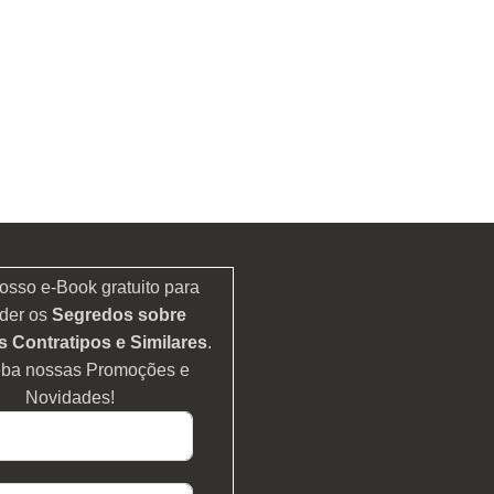
osso e-Book gratuito para
der os
Segredos sobre
 Contratipos e Similares
.
eba nossas Promoções e
Novidades!