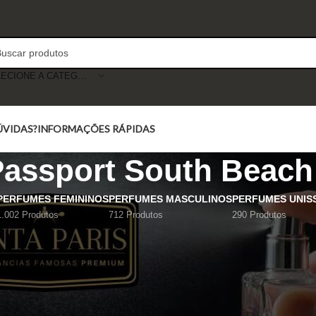
SELECIONE A CATEGORIA
ÚVIDAS?
INFORMAÇÕES RÁPIDAS
ssport South Beach P
PERFUMES FEMININOS
PERFUMES MASCULINOS
PERFUMES UNIS
1.002 Produtos
712 Produtos
290 Produtos
Mostrar
9
12
18