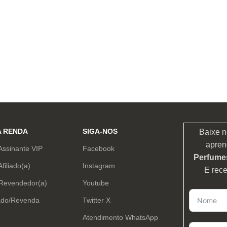
A RENDA
SIGA-NOS
Baixe n
apren
Assinante VIP
Facebook
Perfumes
Afiliado(a)
Instagram
E rec
 Revendedor(a)
Youtube
ado/Revenda
Twitter X
Atendimento WhatsApp