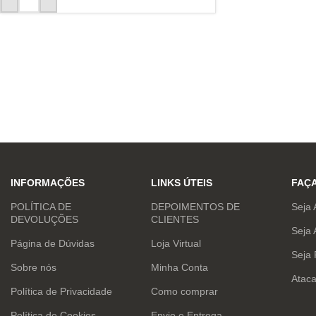
INFORMAÇÕES
LINKS ÚTEIS
FAÇ
POLÍTICA DE
DEPOIMENTOS DE
Seja 
DEVOLUÇÕES
CLIENTES
Seja 
Página de Dúvidas
Loja Virtual
Seja
Sobre nós
Minha Conta
Atac
Política de Privacidade
Como comprar
Política de Cookies
Envio e Entrega