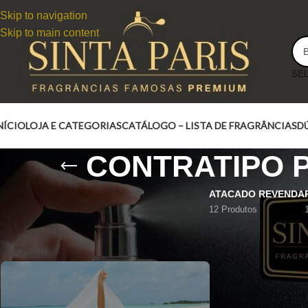
Skip to navigation
Skip to main content
NÍCIO
LOJA E CATEGORIAS
CATÁLOGO – LISTA DE FRAGRÂNCIAS
D
CONTRATIPO Pa
ATACADO REVENDA
12 Produtos
CONTRATIPO Passport South Beach Paris Hilton