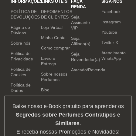
INFORMAÇÕES
LINKS ÚTEIS
FAÇA
SIGA-NOS
RENDA
POLÍTICA DE
DEPOIMENTOS
Facebook
DEVOLUÇÕES
DE CLIENTES
Seja
Instagram
Assinante
Página de
Loja Virtual
VIP
Youtube
Dúvidas
Minha Conta
Seja
Twitter X
Sobre nós
Afiliado(a)
Como comprar
Atendimento
Política de
Seja
Envio e
WhatsApp
Privacidade
Revendedor(a)
Entrega
Política de
Atacado/Revenda
Sobre nossos
Cookies
Perfumes
Política de
Blog
Dados
Baixe nosso e-Book gratuito para aprender os
Segredos sobre Perfumes Contratipos e
Similares
.
E receba nossas Promoções e Novidades!