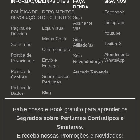
INFORMAÇÕES
LINKS ÚTEIS
FAÇA
SIGA-NOS
RENDA
POLÍTICA DE
DEPOIMENTOS
Facebook
DEVOLUÇÕES
DE CLIENTES
Seja
Instagram
Assinante
Página de
Loja Virtual
VIP
Youtube
Dúvidas
Minha Conta
Seja
Twitter X
Sobre nós
Afiliado(a)
Como comprar
Atendimento
Política de
Seja
Envio e
WhatsApp
Privacidade
Revendedor(a)
Entrega
Política de
Atacado/Revenda
Sobre nossos
Cookies
Perfumes
Política de
Blog
Dados
Baixe nosso e-Book gratuito para aprender os
Segredos sobre Perfumes Contratipos e
Similares
.
E receba nossas Promoções e Novidades!