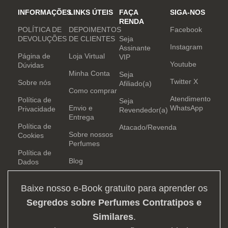
INFORMAÇÕES
LINKS ÚTEIS
FAÇA
SIGA-NOS
RENDA
POLÍTICA DE
DEPOIMENTOS
Facebook
DEVOLUÇÕES
DE CLIENTES
Seja
Instagram
Assinante
Página de
Loja Virtual
VIP
Youtube
Dúvidas
Minha Conta
Seja
Twitter X
Sobre nós
Afiliado(a)
Como comprar
Atendimento
Política de
Seja
Envio e
WhatsApp
Privacidade
Revendedor(a)
Entrega
Política de
Atacado/Revenda
Sobre nossos
Cookies
Perfumes
Política de
Blog
Dados
Baixe nosso e-Book gratuito para aprender os
Segredos sobre Perfumes Contratipos e
Similares
.