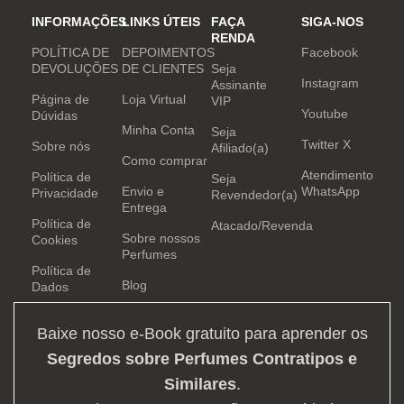
INFORMAÇÕES
LINKS ÚTEIS
FAÇA
SIGA-NOS
RENDA
POLÍTICA DE
DEPOIMENTOS
Facebook
DEVOLUÇÕES
DE CLIENTES
Seja
Instagram
Assinante
Página de
Loja Virtual
VIP
Youtube
Dúvidas
Minha Conta
Seja
Twitter X
Sobre nós
Afiliado(a)
Como comprar
Atendimento
Política de
Seja
Envio e
WhatsApp
Privacidade
Revendedor(a)
Entrega
Política de
Atacado/Revenda
Sobre nossos
Cookies
Perfumes
Política de
Blog
Dados
Baixe nosso e-Book gratuito para aprender os
Segredos sobre Perfumes Contratipos e
Similares
.