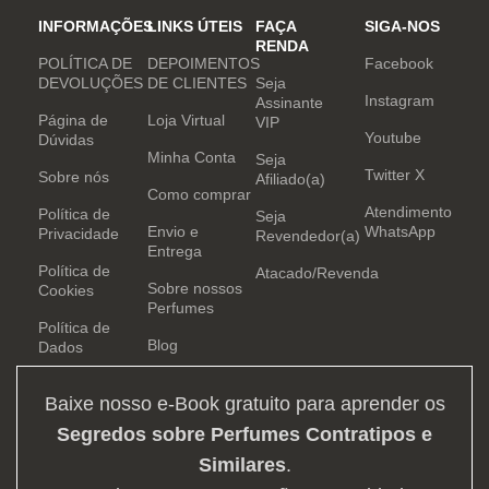
INFORMAÇÕES
LINKS ÚTEIS
FAÇA
SIGA-NOS
RENDA
POLÍTICA DE
DEPOIMENTOS
Facebook
DEVOLUÇÕES
DE CLIENTES
Seja
Instagram
Assinante
Página de
Loja Virtual
VIP
Youtube
Dúvidas
Minha Conta
Seja
Twitter X
Sobre nós
Afiliado(a)
Como comprar
Atendimento
Política de
Seja
Envio e
WhatsApp
Privacidade
Revendedor(a)
Entrega
Política de
Atacado/Revenda
Sobre nossos
Cookies
Perfumes
Política de
Blog
Dados
Baixe nosso e-Book gratuito para aprender os
Segredos sobre Perfumes Contratipos e
Similares
.