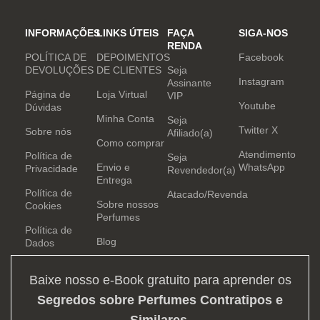
INFORMAÇÕES
LINKS ÚTEIS
FAÇA
SIGA-NOS
RENDA
POLÍTICA DE
DEPOIMENTOS
Facebook
DEVOLUÇÕES
DE CLIENTES
Seja
Instagram
Assinante
Página de
Loja Virtual
VIP
Youtube
Dúvidas
Minha Conta
Seja
Twitter X
Sobre nós
Afiliado(a)
Como comprar
Atendimento
Política de
Seja
Envio e
WhatsApp
Privacidade
Revendedor(a)
Entrega
Política de
Atacado/Revenda
Sobre nossos
Cookies
Perfumes
Política de
Blog
Dados
Baixe nosso e-Book gratuito para aprender os
Segredos sobre Perfumes Contratipos e
Similares
.