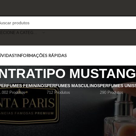
SELECIONE A CATEGORIA
ÚVIDAS?
INFORMAÇÕES RÁPIDAS
NTRATIPO MUSTANG
PERFUMES FEMININOS
PERFUMES MASCULINOS
PERFUMES UNIS
1.002 Produtos
712 Produtos
290 Produtos
Mostrar
9
12
18