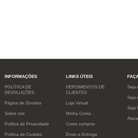
INFORMAÇÕES
LINKS ÚTEIS
FAÇ
POLÍTICA DE
DEPOIMENTOS DE
Seja 
DEVOLUÇÕES
CLIENTES
Seja 
Página de Dúvidas
Loja Virtual
Seja
Sobre nós
Minha Conta
Atac
Política de Privacidade
Como comprar
Política de Cookies
Envio e Entrega