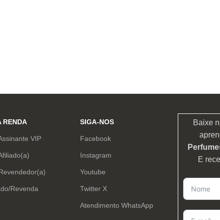
A RENDA
SIGA-NOS
Baixe n
apren
Assinante VIP
Facebook
Perfumes
Afiliado(a)
Instagram
E rec
 Revendedor(a)
Youtube
ado/Revenda
Twitter X
Atendimento WhatsApp