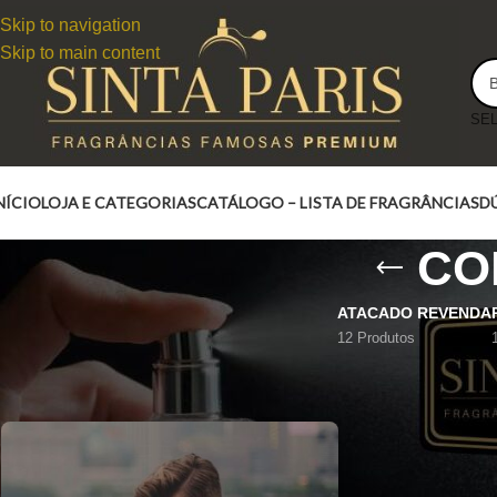
Skip to navigation
Skip to main content
NÍCIO
LOJA E CATEGORIAS
CATÁLOGO – LISTA DE FRAGRÂNCIAS
D
CO
ATACADO REVENDA
12 Produtos
CONTRATIPO MUSTANG