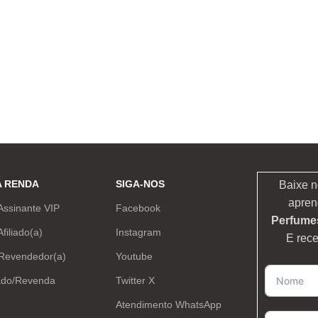
A RENDA
SIGA-NOS
Baixe n
apren
Assinante VIP
Facebook
Perfumes
Afiliado(a)
Instagram
E rec
 Revendedor(a)
Youtube
ado/Revenda
Twitter X
Atendimento WhatsApp