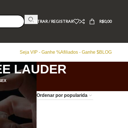
ENTRAR / REGISTRAR
R$
0,00
Seja VIP - Ganhe %
Afiliados - Ganhe $
BLOG
ÉE LAUDER
SEX
24