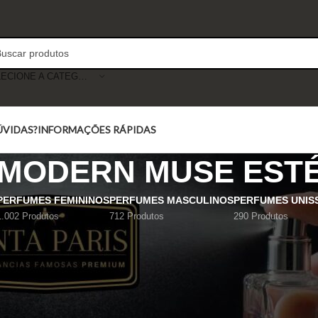
SELECIONE A CATEGORIA
ÚVIDAS?
INFORMAÇÕES RÁPIDAS
 MODERN MUSE EST
PERFUMES FEMININOS
PERFUMES MASCULINOS
PERFUMES UNIS
1.002 Produtos
712 Produtos
290 Produtos
Mostrar
9
12
18