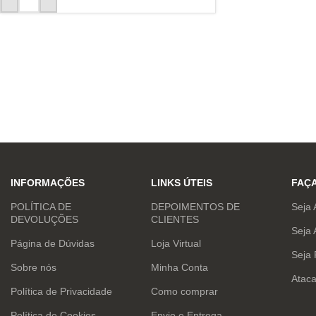
INFORMAÇÕES
LINKS ÚTEIS
FAÇ
POLÍTICA DE
DEPOIMENTOS DE
Seja 
DEVOLUÇÕES
CLIENTES
Seja 
Página de Dúvidas
Loja Virtual
Seja
Sobre nós
Minha Conta
Atac
Política de Privacidade
Como comprar
Política de Cookies
Envio e Entrega