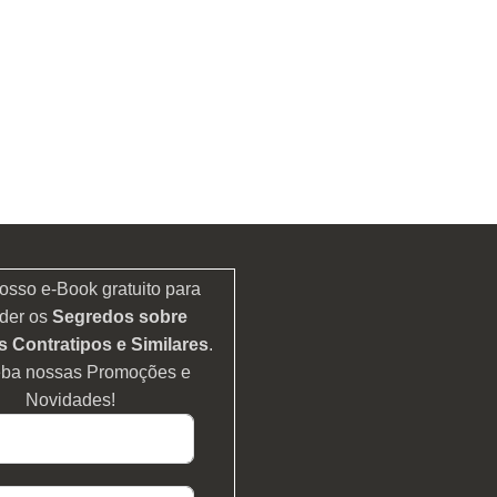
osso e-Book gratuito para
der os
Segredos sobre
 Contratipos e Similares
.
eba nossas Promoções e
Novidades!