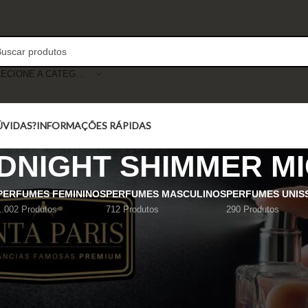
SELECIONE A CATEGORIA
ÚVIDAS?
INFORMAÇÕES RÁPIDAS
DNIGHT SHIMMER M
PERFUMES FEMININOS
PERFUMES MASCULINOS
PERFUMES UNIS
1.002 Produtos
712 Produtos
290 Produtos
Mostrar
9
12
18