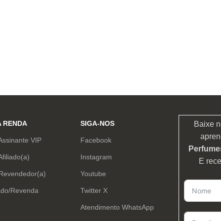
A RENDA
SIGA-NOS
Baixe n
apren
Assinante VIP
Facebook
Perfumes
Afiliado(a)
Instagram
E rec
 Revendedor(a)
Youtube
ado/Revenda
Twitter X
Atendimento WhatsApp