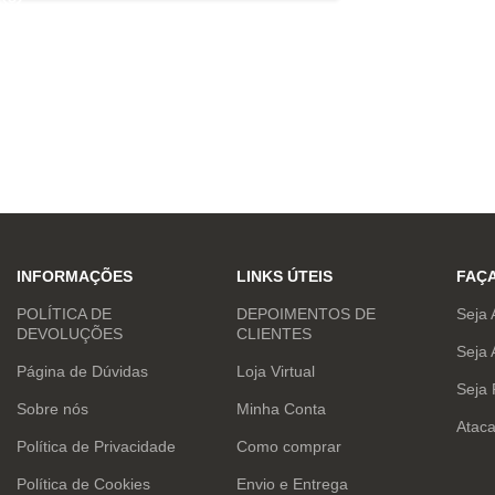
INFORMAÇÕES
LINKS ÚTEIS
FAÇ
POLÍTICA DE
DEPOIMENTOS DE
Seja 
DEVOLUÇÕES
CLIENTES
Seja 
Página de Dúvidas
Loja Virtual
Seja
Sobre nós
Minha Conta
Atac
Política de Privacidade
Como comprar
Política de Cookies
Envio e Entrega