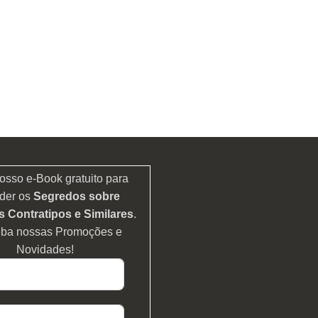
osso e-Book gratuito para
der os
Segredos sobre
 Contratipos e Similares
.
eba nossas Promoções e
Novidades!