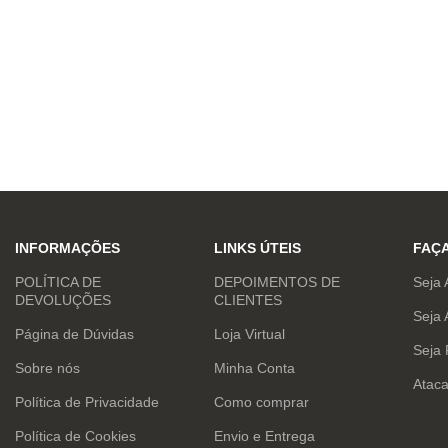
INFORMAÇÕES
LINKS ÚTEIS
FAÇ
POLÍTICA DE
DEPOIMENTOS DE
Seja 
DEVOLUÇÕES
CLIENTES
Seja 
Página de Dúvidas
Loja Virtual
Seja
Sobre nós
Minha Conta
Atac
Política de Privacidade
Como comprar
Política de Cookies
Envio e Entrega