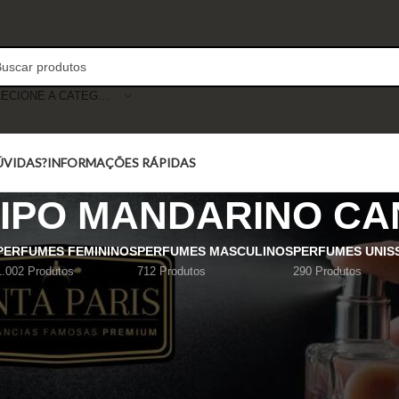
SELECIONE A CATEGORIA
ÚVIDAS?
INFORMAÇÕES RÁPIDAS
IPO MANDARINO CA
PERFUMES FEMININOS
PERFUMES MASCULINOS
PERFUMES UNIS
1.002 Produtos
712 Produtos
290 Produtos
Mostrar
9
12
18