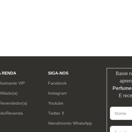
A RENDA
SIGA-NOS
Baixe n
apren
Assinante VIP
Facebook
Perfumes
Afiliado(a)
Instagram
E rec
 Revendedor(a)
Youtube
ado/Revenda
Twitter X
Atendimento WhatsApp