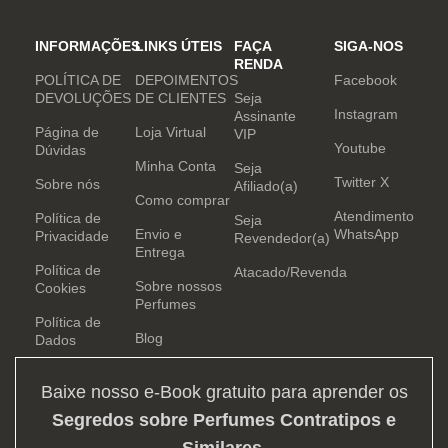
INFORMAÇÕES
LINKS ÚTEIS
FAÇA
SIGA-NOS
RENDA
POLÍTICA DE
DEPOIMENTOS
Facebook
DEVOLUÇÕES
DE CLIENTES
Seja
Instagram
Assinante
Página de
Loja Virtual
VIP
Youtube
Dúvidas
Minha Conta
Seja
Twitter X
Sobre nós
Afiliado(a)
Como comprar
Atendimento
Política de
Seja
Envio e
WhatsApp
Privacidade
Revendedor(a)
Entrega
Política de
Atacado/Revenda
Sobre nossos
Cookies
Perfumes
Política de
Blog
Dados
Baixe nosso e-Book gratuito para aprender os
Segredos sobre Perfumes Contratipos e