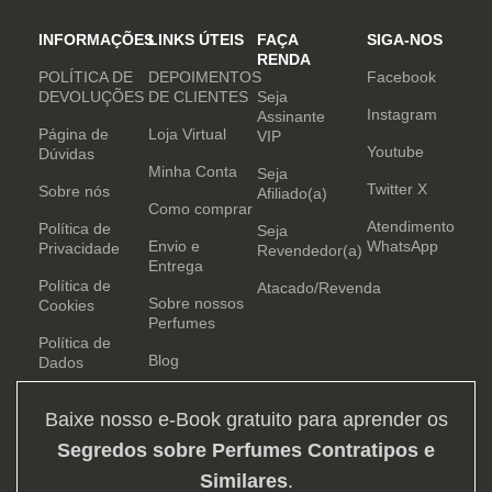
INFORMAÇÕES
LINKS ÚTEIS
FAÇA
SIGA-NOS
RENDA
POLÍTICA DE
DEPOIMENTOS
Facebook
DEVOLUÇÕES
DE CLIENTES
Seja
Instagram
Assinante
Página de
Loja Virtual
VIP
Youtube
Dúvidas
Minha Conta
Seja
Twitter X
Sobre nós
Afiliado(a)
Como comprar
Atendimento
Política de
Seja
Envio e
WhatsApp
Privacidade
Revendedor(a)
Entrega
Política de
Atacado/Revenda
Sobre nossos
Cookies
Perfumes
Política de
Blog
Dados
Baixe nosso e-Book gratuito para aprender os
Segredos sobre Perfumes Contratipos e
Similares
.