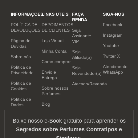
INFORMAÇÕES
LINKS ÚTEIS
FAÇA
SIGA-NOS
RENDA
POLÍTICA DE
DEPOIMENTOS
Facebook
DEVOLUÇÕES
DE CLIENTES
Seja
Instagram
Assinante
Página de
Loja Virtual
VIP
Youtube
Dúvidas
Minha Conta
Seja
Twitter X
Sobre nós
Afiliado(a)
Como comprar
Atendimento
Política de
Seja
Envio e
WhatsApp
Privacidade
Revendedor(a)
Entrega
Política de
Atacado/Revenda
Sobre nossos
Cookies
Perfumes
Política de
Blog
Dados
Baixe nosso e-Book gratuito para aprender os
Segredos sobre Perfumes Contratipos e
Similares
.