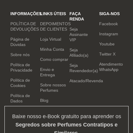
INFORMAÇÕES
LINKS ÚTEIS
FAÇA
SIGA-NOS
RENDA
POLÍTICA DE
DEPOIMENTOS
Facebook
DEVOLUÇÕES
DE CLIENTES
Seja
Instagram
Assinante
Página de
Loja Virtual
VIP
Youtube
Dúvidas
Minha Conta
Seja
Twitter X
Sobre nós
Afiliado(a)
Como comprar
Atendimento
Política de
Seja
Envio e
WhatsApp
Privacidade
Revendedor(a)
Entrega
Política de
Atacado/Revenda
Sobre nossos
Cookies
Perfumes
Política de
Blog
Dados
Baixe nosso e-Book gratuito para aprender os
Segredos sobre Perfumes Contratipos e
Similares
.