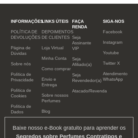
INFORMAÇÕES
LINKS ÚTEIS
FAÇA
SIGA-NOS
RENDA
POLÍTICA DE
DEPOIMENTOS
Facebook
DEVOLUÇÕES
DE CLIENTES
Seja
Instagram
Assinante
Página de
Loja Virtual
VIP
Youtube
Dúvidas
Minha Conta
Seja
Twitter X
Sobre nós
Afiliado(a)
Como comprar
Atendimento
Política de
Seja
Envio e
WhatsApp
Privacidade
Revendedor(a)
Entrega
Política de
Atacado/Revenda
Sobre nossos
Cookies
Perfumes
Política de
Blog
Dados
Baixe nosso e-Book gratuito para aprender os
Segredos sobre Perfumes Contratipos e