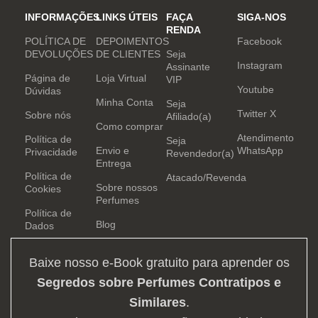
INFORMAÇÕES
LINKS ÚTEIS
FAÇA
SIGA-NOS
RENDA
POLÍTICA DE
DEPOIMENTOS
Facebook
DEVOLUÇÕES
DE CLIENTES
Seja
Instagram
Assinante
Página de
Loja Virtual
VIP
Youtube
Dúvidas
Minha Conta
Seja
Twitter X
Sobre nós
Afiliado(a)
Como comprar
Atendimento
Política de
Seja
Envio e
WhatsApp
Privacidade
Revendedor(a)
Entrega
Política de
Atacado/Revenda
Sobre nossos
Cookies
Perfumes
Política de
Blog
Dados
Baixe nosso e-Book gratuito para aprender os
Segredos sobre Perfumes Contratipos e
Similares
.