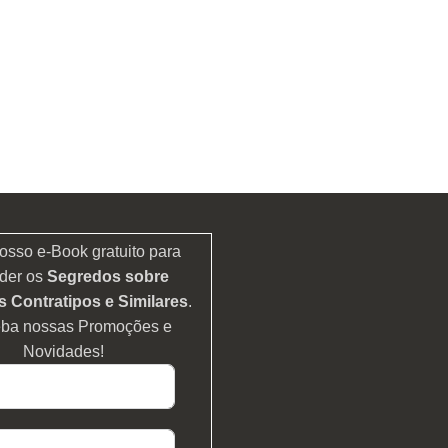
osso e-Book gratuito para
der os
Segredos sobre
 Contratipos e Similares
.
eba nossas Promoções e
Novidades!