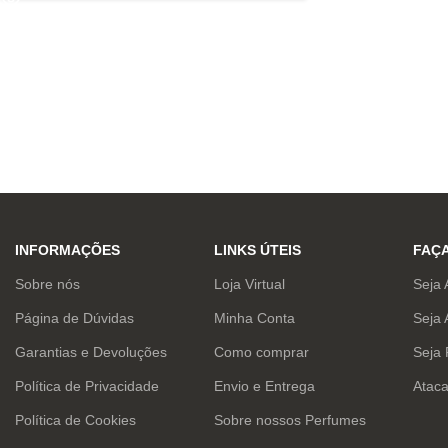
INFORMAÇÕES
LINKS ÚTEIS
FAÇ
Sobre nós
Loja Virtual
Seja 
Página de Dúvidas
Minha Conta
Seja 
Garantias e Devoluções
Como comprar
Seja
Política de Privacidade
Envio e Entrega
Atac
Política de Cookies
Sobre nossos Perfumes