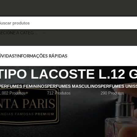
SELECIONE A CATEGORIA
ÚVIDAS?
INFORMAÇÕES RÁPIDAS
IPO LACOSTE L.12 
PERFUMES FEMININOS
PERFUMES MASCULINOS
PERFUMES UNIS
1.002 Produtos
712 Produtos
290 Produtos
Mostrar
9
12
18