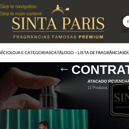
Skip to navigation
Skip to main content
NÍCIO
LOJA E CATEGORIAS
CATÁLOGO – LISTA DE FRAGRÂNCIAS
D
CONTRAT
ATACADO REVENDA
12 Produtos
CONTRATIPO LACOSTE L.12 GREEN