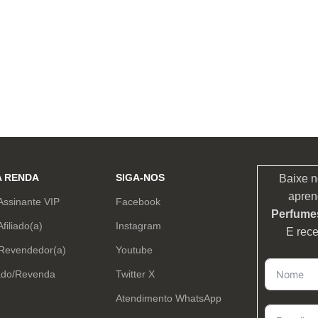
A RENDA
SIGA-NOS
Baixe n
apren
Assinante VIP
Facebook
Perfumes
Afiliado(a)
Instagram
E rec
 Revendedor(a)
Youtube
ado/Revenda
Twitter X
Atendimento WhatsApp