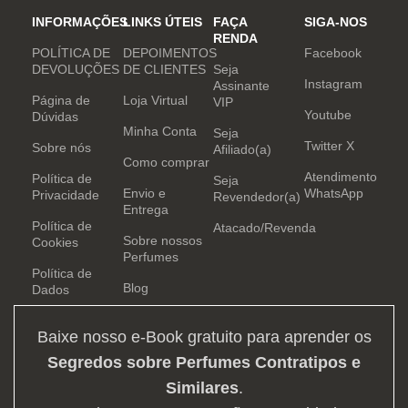
INFORMAÇÕES
LINKS ÚTEIS
FAÇA
SIGA-NOS
RENDA
POLÍTICA DE
DEPOIMENTOS
Facebook
DEVOLUÇÕES
DE CLIENTES
Seja
Instagram
Assinante
Página de
Loja Virtual
VIP
Youtube
Dúvidas
Minha Conta
Seja
Twitter X
Sobre nós
Afiliado(a)
Como comprar
Atendimento
Política de
Seja
Envio e
WhatsApp
Privacidade
Revendedor(a)
Entrega
Política de
Atacado/Revenda
Sobre nossos
Cookies
Perfumes
Política de
Blog
Dados
Baixe nosso e-Book gratuito para aprender os
Segredos sobre Perfumes Contratipos e
Similares
.