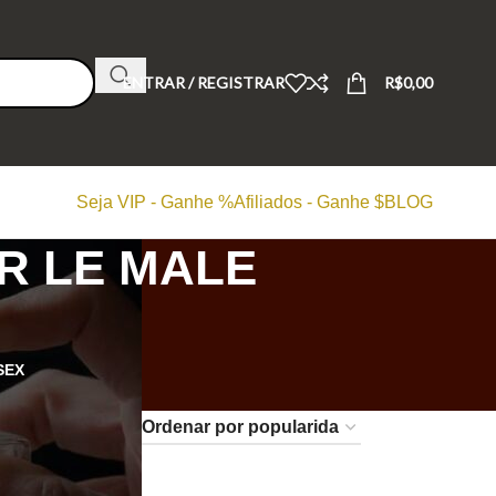
ENTRAR / REGISTRAR
R$
0,00
Seja VIP - Ganhe %
Afiliados - Ganhe $
BLOG
R LE MALE
SEX
24