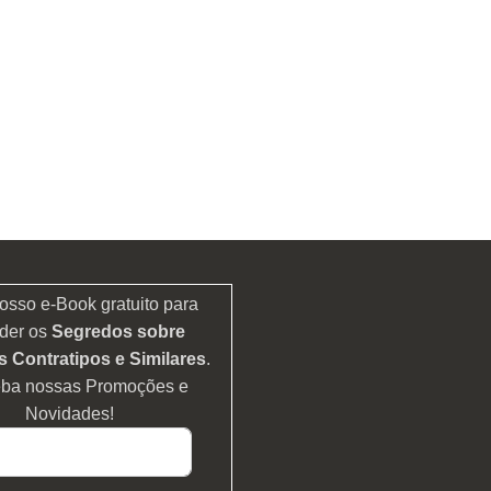
osso e-Book gratuito para
der os
Segredos sobre
 Contratipos e Similares
.
eba nossas Promoções e
Novidades!