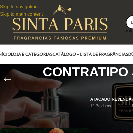
Skip to navigation
Skip to main content
NÍCIO
LOJA E CATEGORIAS
CATÁLOGO – LISTA DE FRAGRÂNCIAS
D
CONTRATIPO 
ATACADO REVENDA
12 Produtos
CONTRATIPO JEAN PAUL GAULTIER LE MALE POPEYE