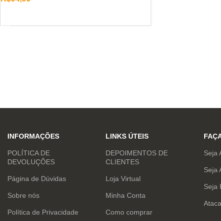
LER MAIS
INFORMAÇÕES
LINKS ÚTEIS
FAÇ
POLÍTICA DE
DEPOIMENTOS DE
Seja 
DEVOLUÇÕES
CLIENTES
Seja 
Página de Dúvidas
Loja Virtual
Seja
Sobre nós
Minha Conta
Atac
Política de Privacidade
Como comprar