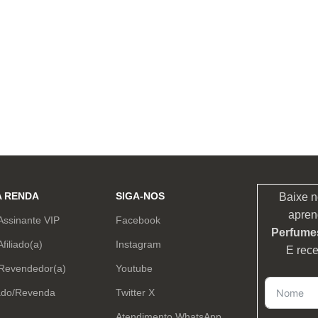
A RENDA
SIGA-NOS
Baixe n
apren
Assinante VIP
Facebook
Perfumes
Afiliado(a)
Instagram
E rec
 Revendedor(a)
Youtube
ado/Revenda
Twitter X
Atendimento WhatsApp