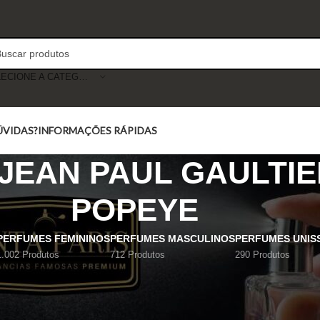
SELECIONE A CATEGORIA
ÚVIDAS?
INFORMAÇÕES RÁPIDAS
JEAN PAUL GAULTIE
POPEYE
PERFUMES FEMININOS
PERFUMES MASCULINOS
PERFUMES UNIS
1.002 Produtos
712 Produtos
290 Produtos
Mostrar
9
12
18