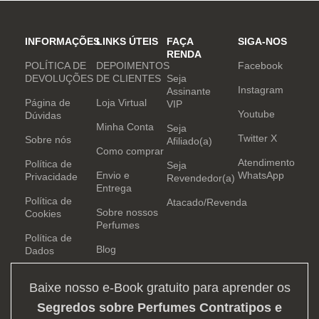
INFORMAÇÕES
LINKS ÚTEIS
FAÇA
SIGA-NOS
RENDA
POLÍTICA DE
DEPOIMENTOS
Facebook
DEVOLUÇÕES
DE CLIENTES
Seja
Instagram
Assinante
Página de
Loja Virtual
VIP
Youtube
Dúvidas
Minha Conta
Seja
Twitter X
Sobre nós
Afiliado(a)
Como comprar
Atendimento
Política de
Seja
Envio e
WhatsApp
Privacidade
Revendedor(a)
Entrega
Política de
Atacado/Revenda
Sobre nossos
Cookies
Perfumes
Política de
Blog
Dados
Baixe nosso e-Book gratuito para aprender os
Segredos sobre Perfumes Contratipos e