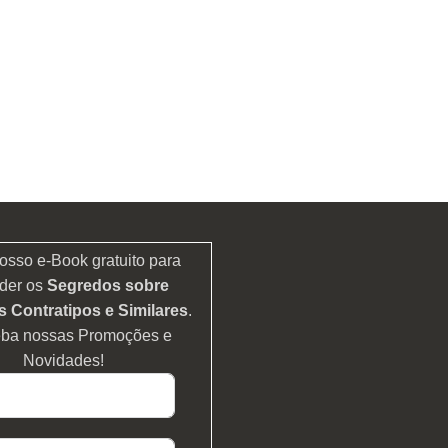
osso e-Book gratuito para
der os
Segredos sobre
 Contratipos e Similares
.
eba nossas Promoções e
Novidades!