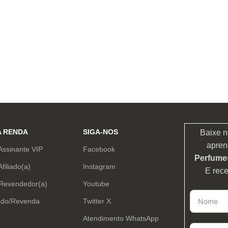
A RENDA
SIGA-NOS
Baixe n
apren
Assinante VIP
Facebook
Perfumes
Afiliado(a)
Instagram
E rec
 Revendedor(a)
Youtube
ado/Revenda
Twitter X
Atendimento WhatsApp