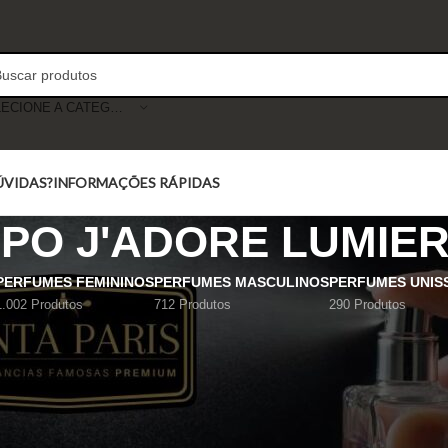
SELECIONE A CATEGORIA
ÚVIDAS?
INFORMAÇÕES RÁPIDAS
PO J'ADORE LUMIER
PERFUMES FEMININOS
PERFUMES MASCULINOS
PERFUMES UNIS
1.002 Produtos
712 Produtos
290 Produtos
Mostrar
9
12
18