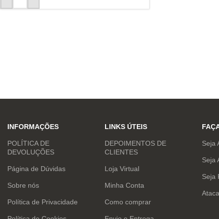
INFORMAÇÕES
LINKS ÚTEIS
FAÇ
POLÍTICA DE
DEPOIMENTOS DE
Seja 
DEVOLUÇÕES
CLIENTES
Seja 
Página de Dúvidas
Loja Virtual
Seja
Sobre nós
Minha Conta
Atac
Política de Privacidade
Como comprar
Política de Cookies
Envio e Entrega